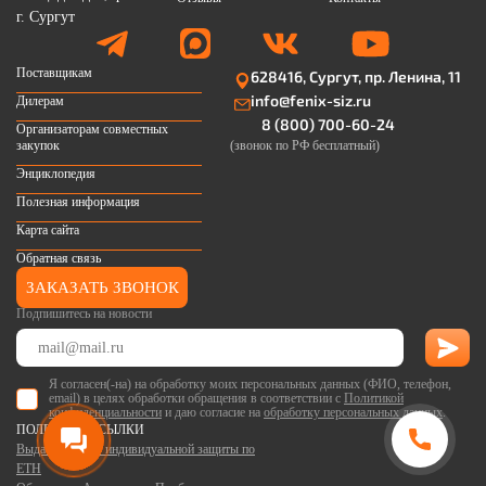
Поставщикам
628416, Сургут, пр. Ленина, 11
info@fenix-siz.ru
Дилерам
8 (800) 700-60-24
Организаторам совместных
закупок
(звонок по РФ бесплатный)
Энциклопедия
Полезная информация
Карта сайта
Обратная связь
ЗАКАЗАТЬ ЗВОНОК
Подпишитесь на новости
Я согласен(-на) на обработку моих персональных данных (ФИО, телефон,
email) в целях обработки обращения в соответствии с
Политикой
конфиденциальности
и даю согласие на
обработку персональных данных
.
ПОЛЕЗНЫЕ ССЫЛКИ
Выдача средств индивидуальной защиты по
ЕТН