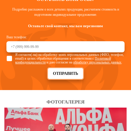
Подробно расскажем о всех деталях продукции, рассчитаем стоимость и
подготовим индивидуальное предложение.
Оставьте свой контакт, мы вам перезвоним
Ваш телефон:
Я согласен(-на) на обработку моих персональных данных (ФИО, телефон,
email) в целях обработки обращения в соответствии с
Политикой
конфиденциальности
и даю согласие на
обработку персональных данных
.
ОТПРАВИТЬ
ФОТОГАЛЕРЕЯ