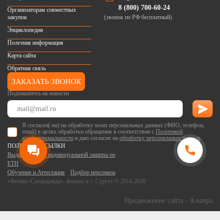
8 (800) 700-60-24
Организаторам совместных
закупок
(звонок по РФ бесплатный)
Энциклопедия
Полезная информация
Карта сайта
Обратная связь
ЗАКАЗАТЬ ЗВОНОК
Подпишитесь на новости
Я согласен(-на) на обработку моих персональных данных (ФИО, телефон,
email) в целях обработки обращения в соответствии с
Политикой
конфиденциальности
и даю согласие на
обработку персональных данных
.
ПОЛЕЗНЫЕ ССЫЛКИ
Выдача средств индивидуальной защиты по
ЕТН
Обучение и Аттестация
Подбор персонала
«Феникс-Спецодежда», филиал в г. Сургут © 2016-2026
Продвижение сайта
- Альтера