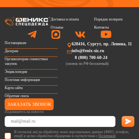
Доставка и оплата
Порядок возврата
Отзывы
Контакты
Поставщикам
628416, Сургут, пр. Ленина, 11
info@fenix-siz.ru
Дилерам
8 (800) 700-60-24
Организаторам совместных
закупок
(звонок по РФ бесплатный)
Энциклопедия
Полезная информация
Карта сайта
Обратная связь
ЗАКАЗАТЬ ЗВОНОК
Подпишитесь на новости
Я согласен(-на) на обработку моих персональных данных (ФИО, телефон,
email) в целях обработки обращения в соответствии с
Политикой