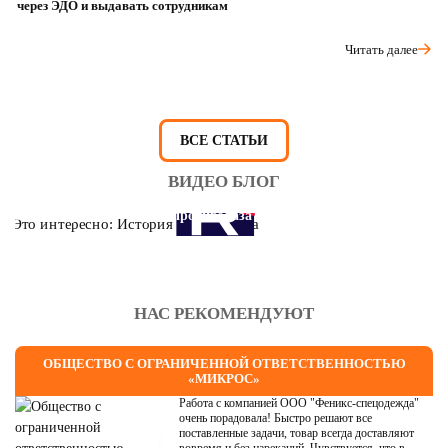
через ЭДО и выдавать сотрудникам
ра
Читать далее
ВСЕ СТАТЬИ
ВИДЕО БЛОГ
Это интересно: История противогаза
НАС РЕКОМЕНДУЮТ
ОБЩЕСТВО С ОГРАНИЧЕННОЙ ОТВЕТСТВЕННОСТЬЮ
«МИКРОС»
Работа с компанией ООО "Феникс-спецодежда"
очень порадовала! Быстро решают все
поставленные задачи, товар всегда доставляют
вовремя и без нареканий. Чувствуется, что в