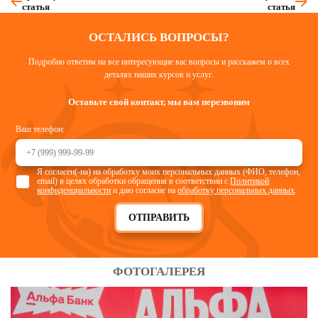
статья
статья
ОСТАЛИСЬ ВОПРОСЫ?
Подробно ответим на все интересующие вас вопросы и расскажем о всех
деталях наших курсов и услуг.
Оставьте свой контакт, мы вам перезвоним
Ваш телефон:
Я согласен(-на) на обработку моих персональных данных (ФИО, телефон,
email) в целях обработки обращения в соответствии с
Политикой
конфиденциальности
и даю согласие на
обработку персональных данных
.
ОТПРАВИТЬ
ФОТОГАЛЕРЕЯ